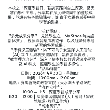
。
本校之「深度學習日」強調實踐與自主探索。當天
將由學生主導，分享其在深度學習周中的豐碩成
果，並設有特色體驗課程，讓 貴子女親身感受中學
學習的樂趣 。
活動重點：
*多元成果分享*：見證學生在「My Stage 時裝設
計比賽」、視藝與音樂跨科協作，以及經濟科專題
研習的學習成果 。
*學科深度體驗*：閣下可為子女選擇 人工智能
(AI) 或 生活與科技 體驗課，親自參與實踐 。
*教育理念介紹*：深入了解本校如何透過深度學習
及 AI 科技，照顧學生的學習多樣性 。
*活動詳情*：
日期：2026年4月30日（星期四）
時間：10:00am - 12:00pm
地點：賽馬會萬鈞毅智書院（天水圍天榮路5號）
*流程安排*：
10:00 – 11:15 | 深度學習成果分享
11:20 – 12:00 | 深度學習體驗課 (人工智能 / 家政
體驗課-甜品工作坊)
* 報名資訊*：