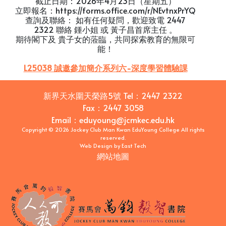
截止日期：2026年4月23日（星期五）
立即報名：https://forms.office.com/r/NEvtnxPrYQ
查詢及聯絡： 如有任何疑問，歡迎致電 2447
2322 聯絡 鍾小姐 或 黃子昌首席主任 。
期待閣下及 貴子女的蒞臨，共同探索教育的無限可
能！
L25038 誠邀參加簡介系列六-深度學習體驗課
新界天水圍天榮路5號
Tel：
2447 2322
Fax：
2447 3058
Email
：
eduyoung@jcmkec.edu.hk
Copyright © 2026 Jockey Club Man Kwan EduYoung College All rights
reserved.
Web Design
by
East Tech
網站地圖