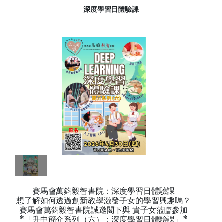
深度學習日體驗課
賽馬會萬鈞毅智書院：深度學習日體驗課
想了解如何透過創新教學激發子女的學習興趣嗎？
賽馬會萬鈞毅智書院誠邀閣下與 貴子女蒞臨參加
*「升中簡介系列（六）：深度學習日體驗課」*