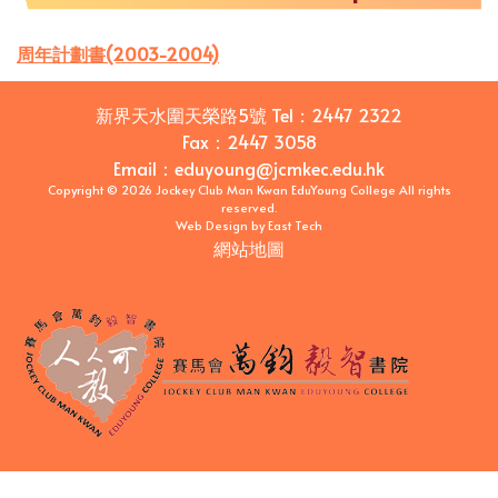
周年計劃書(2003-2004)
新界天水圍天榮路5號
Tel：
2447 2322
Fax：
2447 3058
Email
：
eduyoung@jcmkec.edu.hk
Copyright © 2026 Jockey Club Man Kwan EduYoung College All rights
reserved.
Web Design
by
East Tech
網站地圖