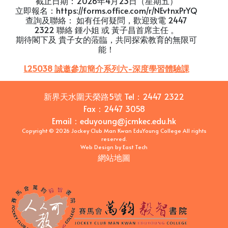
截止日期：2026年4月23日（星期五）
立即報名：https://forms.office.com/r/NEvtnxPrYQ
查詢及聯絡： 如有任何疑問，歡迎致電 2447
2322 聯絡 鍾小姐 或 黃子昌首席主任 。
期待閣下及 貴子女的蒞臨，共同探索教育的無限可
能！
L25038 誠邀參加簡介系列六-深度學習體驗課
新界天水圍天榮路5號
Tel：
2447 2322
Fax：
2447 3058
Email
：
eduyoung@jcmkec.edu.hk
Copyright © 2026 Jockey Club Man Kwan EduYoung College All rights
reserved.
Web Design
by
East Tech
網站地圖