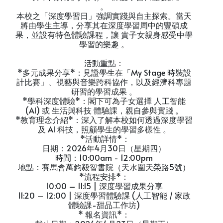
。
本校之「深度學習日」強調實踐與自主探索。當天
將由學生主導，分享其在深度學習周中的豐碩成
果，並設有特色體驗課程，讓 貴子女親身感受中學
學習的樂趣 。
活動重點：
*多元成果分享*：見證學生在「My Stage 時裝設
計比賽」、視藝與音樂跨科協作，以及經濟科專題
研習的學習成果 。
*學科深度體驗*：閣下可為子女選擇 人工智能
(AI) 或 生活與科技 體驗課，親自參與實踐 。
*教育理念介紹*：深入了解本校如何透過深度學習
及 AI 科技，照顧學生的學習多樣性 。
*活動詳情*：
日期：2026年4月30日（星期四）
時間：10:00am - 12:00pm
地點：賽馬會萬鈞毅智書院（天水圍天榮路5號）
*流程安排*：
10:00 – 11:15 | 深度學習成果分享
11:20 – 12:00 | 深度學習體驗課 (人工智能 / 家政
體驗課-甜品工作坊)
* 報名資訊*：