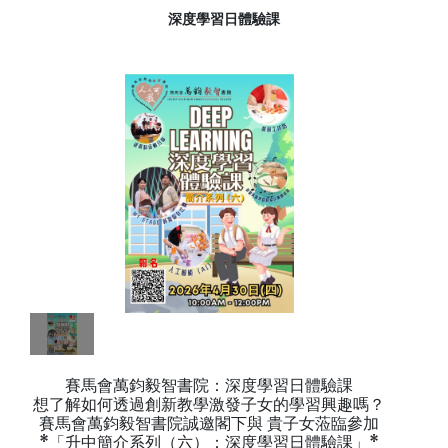
深度學習日體驗課
賽馬會萬鈞毅智書院：深度學習日體驗課
想了解如何透過創新教學激發子女的學習興趣嗎？
賽馬會萬鈞毅智書院誠邀閣下與 貴子女蒞臨參加
*「升中簡介系列（六）：深度學習日體驗課」*