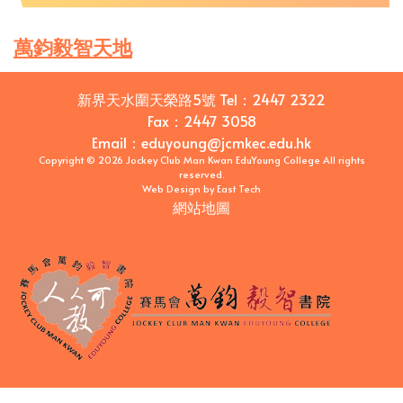
萬鈞毅智天地
新界天水圍天榮路5號
Tel：
2447 2322
Fax：
2447 3058
Email
：
eduyoung@jcmkec.edu.hk
Copyright © 2026 Jockey Club Man Kwan EduYoung College All rights
reserved.
Web Design
by
East Tech
網站地圖