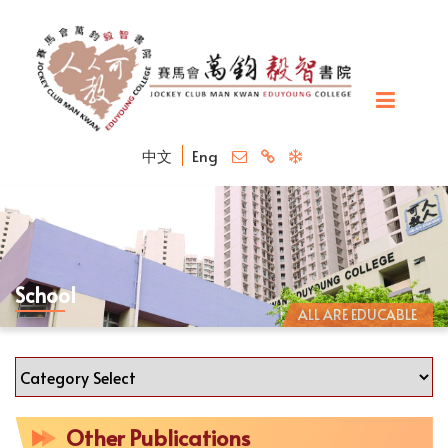
中文
Eng
School
ALL ARE EDUCABLE
Other Publications