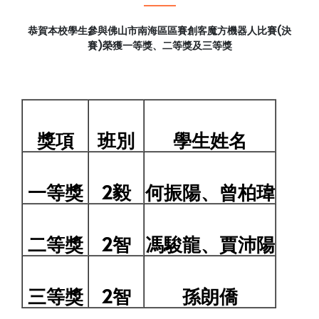
恭賀本校學生參與佛山市南海區區賽創客魔方機器人比賽(決
賽)榮獲一等獎、二等獎及三等獎
獎項
班別
學生姓名
一等獎
2
毅
何振陽、曾柏瑋
二等獎
2
智
馮駿龍、賈沛陽
三等獎
2
智
孫朗僑