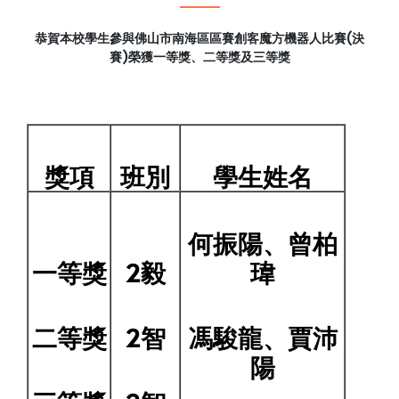
恭賀本校學生參與佛山市南海區區賽創客魔方機器人比賽(決
賽)榮獲一等獎、二等獎及三等獎
獎項
班別
學生姓名
何振陽、曾柏
一等獎
2
毅
瑋
二等獎
2
智
馮駿龍、賈沛
陽