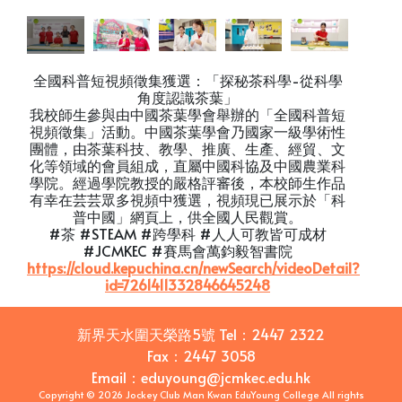
全國科普短視頻徵集獲選：「探秘茶科學-從科學
角度認識茶葉」
我校師生參與由中國茶葉學會舉辦的「全國科普短
視頻徵集」活動。中國茶葉學會乃國家一級學術性
團體，由茶葉科技、教學、推廣、生產、經貿、文
化等領域的會員組成，直屬中國科協及中國農業科
學院。經過學院教授的嚴格評審後，本校師生作品
有幸在芸芸眾多視頻中獲選，視頻現已展示於「科
普中國」網頁上，供全國人民觀賞。
#茶 #STEAM #跨學科 #人人可教皆可成材
#JCMKEC #賽馬會萬鈞毅智書院
https://cloud.kepuchina.cn/newSearch/videoDetail?
id=7261411332846645248
新界天水圍天榮路5號
Tel：
2447 2322
Fax：
2447 3058
Email
：
eduyoung@jcmkec.edu.hk
Copyright © 2026 Jockey Club Man Kwan EduYoung College All rights