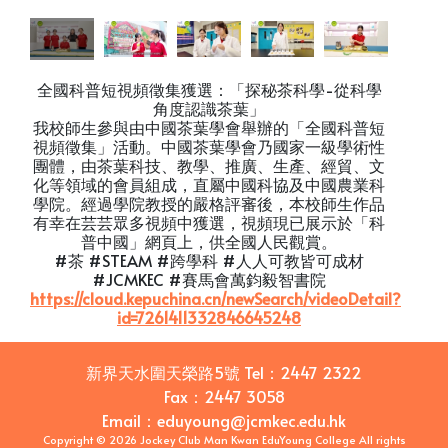
全國科普短視頻徵集獲選：「探秘茶科學-從科學
角度認識茶葉」
我校師生參與由中國茶葉學會舉辦的「全國科普短
視頻徵集」活動。中國茶葉學會乃國家一級學術性
團體，由茶葉科技、教學、推廣、生產、經貿、文
化等領域的會員組成，直屬中國科協及中國農業科
學院。經過學院教授的嚴格評審後，本校師生作品
有幸在芸芸眾多視頻中獲選，視頻現已展示於「科
普中國」網頁上，供全國人民觀賞。
#茶 #STEAM #跨學科 #人人可教皆可成材
#JCMKEC #賽馬會萬鈞毅智書院
https://cloud.kepuchina.cn/newSearch/videoDetail?
id=7261411332846645248
新界天水圍天榮路5號
Tel：
2447 2322
Fax：
2447 3058
Email
：
eduyoung@jcmkec.edu.hk
Copyright © 2026 Jockey Club Man Kwan EduYoung College All rights