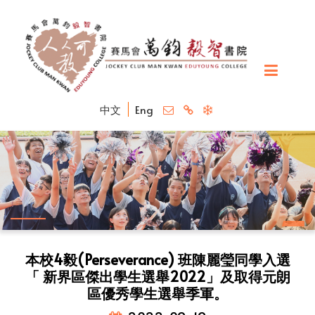
中文
Eng
本校4毅(Perseverance) 班陳麗瑩同學入選
「 新界區傑出學生選舉2022」及取得元朗
區優秀學生選舉季軍。