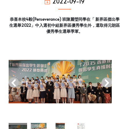
2022-09-19
恭喜本校4毅(Perseverance) 班陳麗瑩同學在「 新界區傑出學
生選舉2022」中入選初中組新界區優秀學生外，還取得元朗區
優秀學生選舉季軍。
‹
›