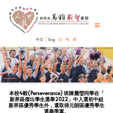
中文
Eng
本校4毅(Perseverance) 班陳麗瑩同學在「
新界區傑出學生選舉2022」中入選初中組
新界區優秀學生外，還取得元朗區優秀學生
選舉季軍。