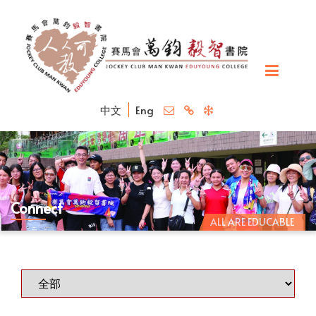
中文
Eng
Connect
ALL ARE EDUCABLE