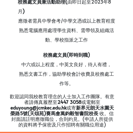
校務處文員兼活動助理
(
由即日起至2023年8
月
)
應徵者需具中學會考/中學文憑或以上教育程度
熟悉電腦應用處理學生資料、需帶領及組織活
動、學校指派之工作
校務處文員
(
即時到職
)
中六或以上程度，中英文良好，待人有禮，
熟悉文書工作，協助學校會計收費及校務處工
作等。
歡迎認同我校教育理念的人士加入工作團隊。有意
者請傳真履歷至
2447 3058
或電郵至
eduyoung@jcmkec.edu.hk
或寄
新界元朗
天水圍
天
榮路
5
號
(
天頌苑
)
賽馬會萬鈞毅智書院校長
收。信
封面請註明應徵職位，合則約見。(申請人所提供
的資料將予保密及只作招聘有關職位用途)