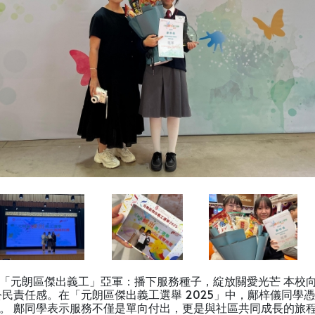
「元朗區傑出義工」亞軍：播下服務種子，綻放關愛光芒 本校
民責任感。在「元朗區傑出義工選舉 2025」中，鄺梓儀同學
。 鄺同學表示服務不僅是單向付出，更是與社區共同成長的旅