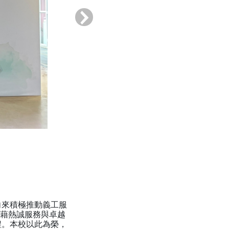
›
向來積極推動義工服
憑藉熱誠服務與卓越
程。本校以此為榮，