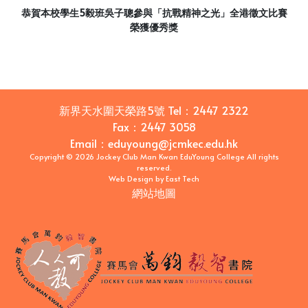
恭賀本校學生5毅班吳子聰參與「抗戰精神之光」全港徵文比賽
榮獲優秀獎
新界天水圍天榮路5號
Tel：
2447 2322
Fax：
2447 3058
Email
：
eduyoung@jcmkec.edu.hk
Copyright © 2026 Jockey Club Man Kwan EduYoung College All rights
reserved.
Web Design
by
East Tech
網站地圖