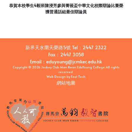
恭賀本校學生4毅班陳浸芳參與菁莪盃中華文化校際辯論比賽榮
獲普通話組最佳辯論員
新界天水圍天榮路5號
Tel：
2447 2322
Fax：
2447 3058
Email
：
eduyoung@jcmkec.edu.hk
Copyright © 2026 Jockey Club Man Kwan EduYoung College All rights
reserved.
Web Design
by
East Tech
網站地圖