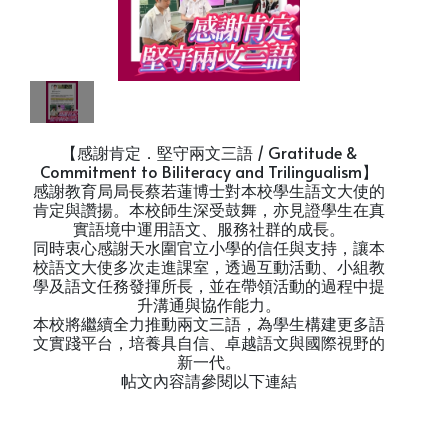
【感謝肯定．堅守兩文三語 / Gratitude &
Commitment to Biliteracy and Trilingualism】
感謝教育局局長蔡若蓮博士對本校學生語文大使的
肯定與讚揚。本校師生深受鼓舞，亦見證學生在真
實語境中運用語文、服務社群的成長。
同時衷心感謝天水圍官立小學的信任與支持，讓本
校語文大使多次走進課室，透過互動活動、小組教
學及語文任務發揮所長，並在帶領活動的過程中提
升溝通與協作能力。
本校將繼續全力推動兩文三語，為學生構建更多語
文實踐平台，培養具自信、卓越語文與國際視野的
新一代。
帖文內容請參閱以下連結