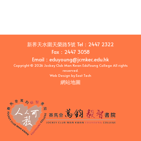
新界天水圍天榮路5號
Tel：
2447 2322
Fax：
2447 3058
Email
：
eduyoung@jcmkec.edu.hk
Copyright © 2026 Jockey Club Man Kwan EduYoung College All rights
reserved.
Web Design
by
East Tech
網站地圖