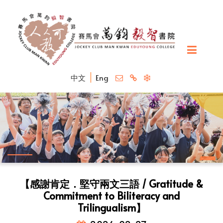
中文
Eng
【感謝肯定．堅守兩文三語 / Gratitude &
Commitment to Biliteracy and
Trilingualism】