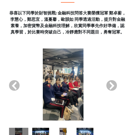
恭喜以下同學於財智挑戰: 金融科技問答大賽榮獲冠軍 鄭卓蘅，
李慧心，鄭思宜，溫蔓馨，歐韻如 同學透過活動，提升對金融
素養，加密貨幣及金融科技理解，欣賞同學事先作好準備，認
真學習，於比賽時突破自己，冷靜應對不同題目，勇奪冠軍。
‹
›