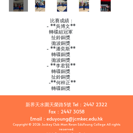
比賽成績：
- **吳博文**
轉碟組冠軍
扯鈴銅獎
拋波銅獎
- **潘奕斯**
轉碟銅獎
拋波銅獎
- **李君賢**
轉碟銅獎
扯鈴銅獎
-**何梓正**
轉碟銅獎
新界天水圍天榮路5號
Tel：
2447 2322
Fax：
2447 3058
Email
：
eduyoung@jcmkec.edu.hk
Copyright © 2026 Jockey Club Man Kwan EduYoung College All rights
reserved.