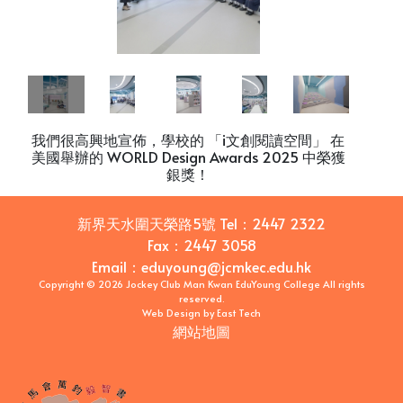
我們很高興地宣佈，學校的 「i文創閱讀空間」 在
美國舉辦的 WORLD Design Awards 2025 中榮獲
銀獎！
新界天水圍天榮路5號
Tel：
2447 2322
Fax：
2447 3058
Email
：
eduyoung@jcmkec.edu.hk
Copyright © 2026 Jockey Club Man Kwan EduYoung College All rights
reserved.
Web Design
by
East Tech
網站地圖