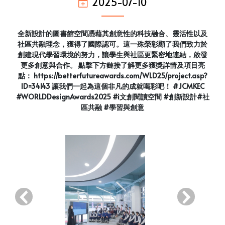
2025-07-10
全新設計的圖書館空間憑藉其創意性的科技融合、靈活性以及
社區共融理念，獲得了國際認可。這一殊榮彰顯了我們致力於
創建現代學習環境的努力，讓學生與社區更緊密地連結，啟發
更多創意與合作。 點擊下方鏈接了解更多獲獎詳情及項目亮
點： https://betterfutureawards.com/WLD25/project.asp?
ID=34143 讓我們一起為這個非凡的成就喝彩吧！ #JCMKEC
#WORLDDesignAwards2025 #i文創閱讀空間 #創新設計#社
區共融 #學習與創意
‹
›