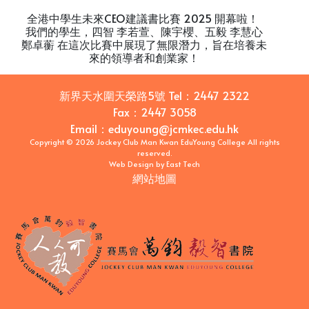
全港中學生未來CEO建議書比賽 2025 開幕啦！
我們的學生，四智 李若萱、陳宇櫻、五毅 李慧心
鄭卓蘅 在這次比賽中展現了無限潛力，旨在培養未
來的領導者和創業家！
新界天水圍天榮路5號
Tel：
2447 2322
Fax：
2447 3058
Email
：
eduyoung@jcmkec.edu.hk
Copyright © 2026 Jockey Club Man Kwan EduYoung College All rights
reserved.
Web Design
by
East Tech
網站地圖