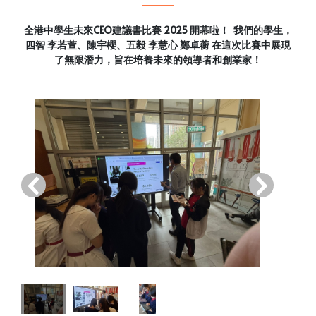
全港中學生未來CEO建議書比賽 2025 開幕啦！ 我們的學生，
四智 李若萱、陳宇櫻、五毅 李慧心 鄭卓蘅 在這次比賽中展現
了無限潛力，旨在培養未來的領導者和創業家！
‹
›