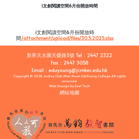
i文創閱讀空間6月份開放時間
i文創閱讀空間6月份開放時
間
/attachment/upload/files/30.5.2025.xlsx
新界天水圍天榮路5號
Tel：
2447 2322
Fax：
2447 3058
Email
：
eduyoung@jcmkec.edu.hk
Copyright © 2026 Jockey Club Man Kwan EduYoung College All rights
reserved.
Web Design
by
East Tech
網站地圖