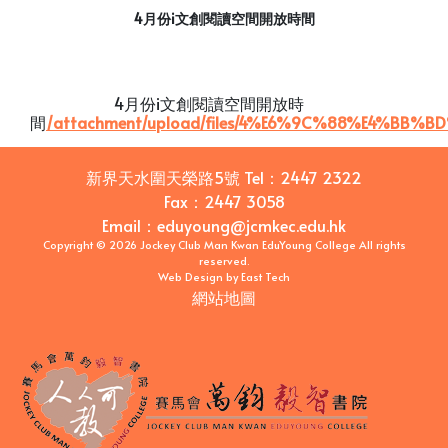
4月份i文創閱讀空間開放時間
4月份i文創閱讀空間開放時
間
/attachment/upload/files/4%E6%9C%88%E4%
新界天水圍天榮路5號
Tel：
2447 2322
Fax：
2447 3058
Email
：
eduyoung@jcmkec.edu.hk
Copyright © 2026 Jockey Club Man Kwan EduYoung College All rights
reserved.
Web Design
by
East Tech
網站地圖