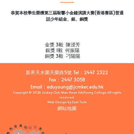
恭賀本校學生榮獲第三屆敲響小金鐘演講大賽(香港賽區)普通
話少年組金、銀、銅獎
金獎 3毅 陳浸芳
銀獎 1毅 何振陽
銅獎 3毅 刁陽陽
新界天水圍天榮路5號
Tel：
2447 2322
Fax：
2447 3058
Email
：
eduyoung@jcmkec.edu.hk
Copyright © 2026 Jockey Club Man Kwan EduYoung College All rights
reserved.
Web Design
by
East Tech
網站地圖