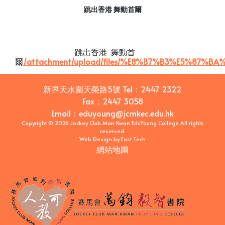
跳出香港 舞動首爾
跳出香港 舞動首
爾
/attachment/upload/files/%E8%B7%B3%E5%87
新界天水圍天榮路5號
Tel：
2447 2322
Fax：
2447 3058
Email
：
eduyoung@jcmkec.edu.hk
Copyright © 2026 Jockey Club Man Kwan EduYoung College All rights
reserved.
Web Design
by
East Tech
網站地圖