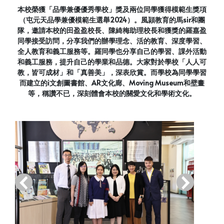
本校榮獲「品學兼優優秀學校」獎及兩位同學獲得模範生獎項
（屯元天品學兼優模範生選舉2024）。風頴教育的馬sir和團
隊，邀請本校的田盈盈校長、陳綺梅助理校長和獲獎的羅嘉盈
同學接受訪問，分享我們的辦學理念、活的教育、深度學習、
全人教育和義工服務等。羅同學也分享自己的學習、課外活動
和義工服務，提升自己的學業和品德。大家對於學校「人人可
教，皆可成材」和「真善美」，深表欣賞。而學校為同學學習
而建立的i文創圖書館、AR文化廊、Moving Museum和壁畫
等，稱讚不已，深刻體會本校的關愛文化和學術文化。
‹
›