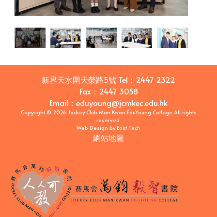
新界天水圍天榮路5號
Tel：
2447 2322
Fax：
2447 3058
Email
：
eduyoung@jcmkec.edu.hk
Copyright © 2026 Jockey Club Man Kwan EduYoung College All rights
reserved.
Web Design
by
East Tech
網站地圖