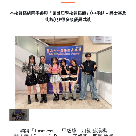
本校舞蹈組同學參與「第61屆學校舞蹈節」(中學組 - 爵士舞及
街舞) 獲得多項優異成績
獨舞「Limitless」- 甲級獎：四毅 蘇渼棋