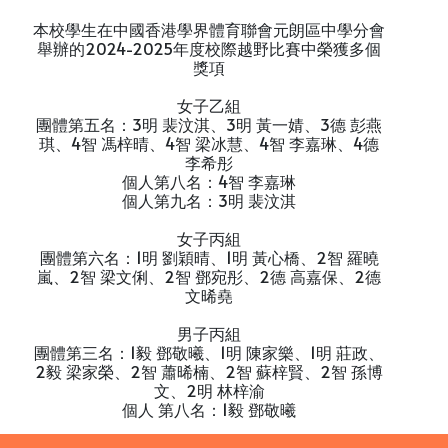
本校學生在中國香港學界體育聯會元朗區中學分會
舉辦的2024-2025年度校際越野比賽中榮獲多個
獎項
女子乙組
團體第五名：3明 裴汶淇、3明 黃一婧、3德 彭燕
琪、4智 馮梓晴、4智 梁冰慧、4智 李嘉琳、4德
李希彤
個人第八名：4智 李嘉琳
個人第九名：3明 裴汶淇
女子丙組
團體第六名：1明 劉穎晴、1明 黃心橋、2智 羅曉
嵐、2智 梁文俐、2智 鄧宛彤、2德 高嘉保、2德
文晞堯
男子丙組
團體第三名：1毅 鄧敬曦、1明 陳家樂、1明 莊政、
2毅 梁家榮、2智 蕭晞楠、2智 蘇梓賢、2智 孫博
文、2明 林梓渝
個人 第八名：1毅 鄧敬曦