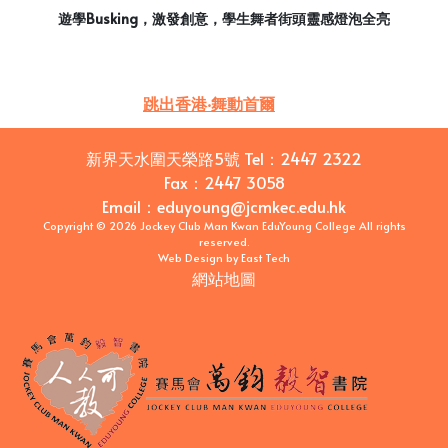
遊學Busking，激發創意，學生舞者街頭靈感燈泡全亮
跳出香港‧舞動首爾
新界天水圍天榮路5號
Tel：
2447 2322
Fax：
2447 3058
Email
：
eduyoung@jcmkec.edu.hk
Copyright © 2026 Jockey Club Man Kwan EduYoung College All rights
reserved.
Web Design
by
East Tech
網站地圖