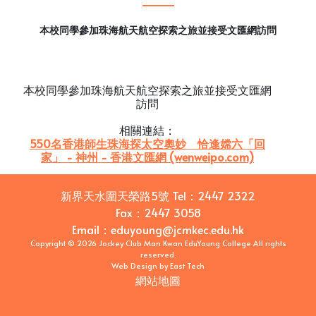
本校同學參加珠海航天航空探索之旅並接受文匯網訪問
本校同學參加珠海航天航空探索之旅並接受文匯網
訪問
相關連結：
550名香港師生珠海探太空奧妙 恰逢嫦六「回
家」 - 神州 - 香港文匯網 (wenweipo.com)
新界天水圍天榮路5號
Tel：
2447 2322
Fax：
2447 3058
Email
：
eduyoung@jcmkec.edu.hk
Copyright © 2026 Jockey Club Man Kwan EduYoung College All rights
reserved.
Web Design
by
East Tech
網站地圖