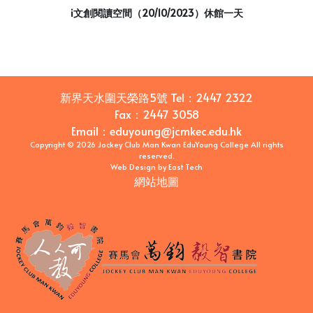
i文創閱讀空間（20/10/2023）休館一天
新界天水圍天榮路5號
Tel：
2447 2322
Fax：
2447 3058
Email
：
eduyoung@jcmkec.edu.hk
Copyright © 2026 Jockey Club Man Kwan EduYoung College All rights
reserved.
Web Design
by
East Tech
網站地圖