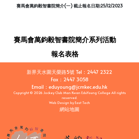
賽馬會萬鈞毅智書院簡介(一) 截止報名日期:25/12/2023
賽馬會萬鈞毅智書院簡介系列活動
報名表格
新界天水圍天榮路5號
Tel：
2447 2322
Fax：
2447 3058
Email
：
eduyoung@jcmkec.edu.hk
Copyright © 2026 Jockey Club Man Kwan EduYoung College All rights
reserved.
Web Design
by
East Tech
網站地圖