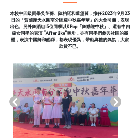
本校中四級同學吳芷蕎、陳柏廷和董堡茵，擔任2023年9月23
日的「賀國慶天水圍南分區迎中秋嘉年華」的大會司儀，表現
出色。另外舞蹈組15位同學以K Pop「舞動迎中秋」、還有中四
級女同學的表演 “After Like”舞步，亦有同學們參與社區的團
體，表演中國舞和醒獅，都表現優異，帶動典禮的氣氛，大家
欣賞不已。
‹
›