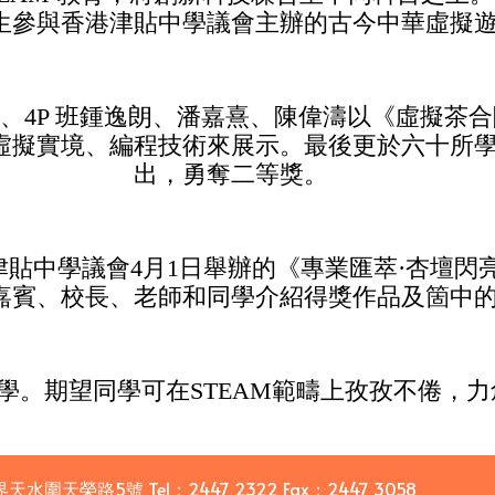
生參與香港津貼中學議會主辦的古今中華虛擬
恩、4P 班鍾逸朗、潘嘉熹、陳偉濤以《虛擬茶
虛擬實境、編程技術來展示。最後更於六十所
出，勇奪二等獎。
貼中學議會4月1日舉辦的《專業匯萃·杏壇閃
一眾嘉賓、校長、老師和同學介紹得獎作品及箇中
學。期望同學可在STEAM範疇上孜孜不倦，
界天水圍天榮路5號
Tel：
2447 2322
Fax：
2447 3058