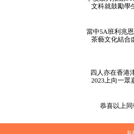
文科就鼓勵學
當中5A班利兆
茶藝文化結合
四人亦在香港津
2023上向
恭喜以上同
新