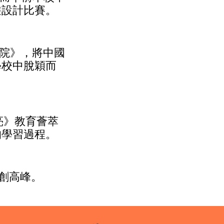
遊設計比賽。
合院》，將中國
學校中脫穎而
亮》教育薈萃
的學習過程。
力創高峰。