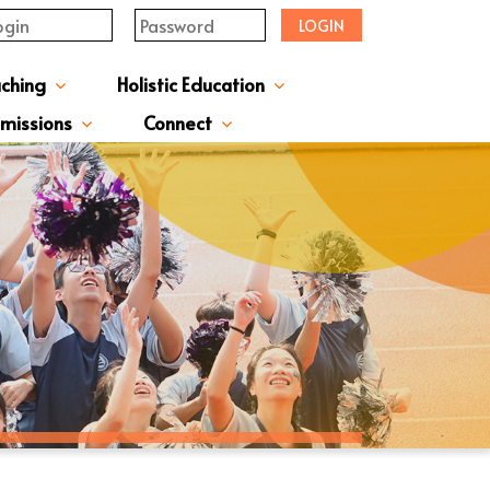
LOGIN
aching
Holistic Education
upervisor's-Message
From The Principal
Directors & Managers
ment Structure
Plans & Reports
l Magazines & Newsletters
Extracurriculum Activities
Scholarship & Award Programmes
“ACTIVE” English Learning Environment
Gifted Education Programme
School Three-Year Development Plan
Annual School Plans & Reports
JCMKEC History Corridor
Moral And Civic Education
Man Kwan Education Fund
Positive Award Programme
missions
Connect
ission Information & Applications
「中一派位電子平台」遞交中一自行分配學位申請注意事項
Sisters And Friendship School