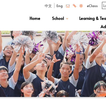
中文
Eng
eClass
Home
School
Learning & Te
Campus Photo Album
News & Publications
Curriculum And Class Structure
School S
Message 
School 
Manage
School 
Schoo
Ad
S1 Adm
透過