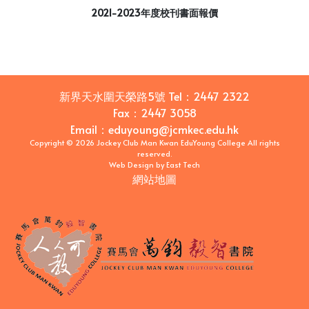
2021-2023年度校刊書面報價
新界天水圍天榮路5號
Tel：
2447 2322
Fax：
2447 3058
Email
：
eduyoung@jcmkec.edu.hk
Copyright © 2026 Jockey Club Man Kwan EduYoung College All rights
reserved.
Web Design
by
East Tech
網站地圖