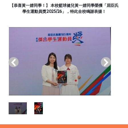
【恭喜黃一婧同學！】 本校籃球健兒黃一婧同學榮獲「屈臣氏
學生運動員獎2025/26」，特此全校鳴謝表揚！
‹
›