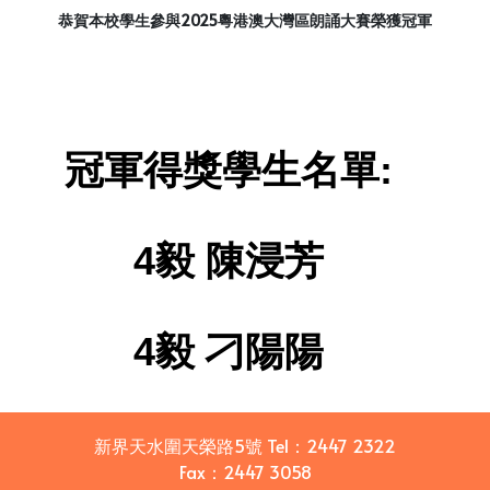
恭賀本校學生參與2025粵港澳大灣區朗誦大賽榮獲冠軍
冠軍得獎學生名單:
4
毅
陳浸芳
4
毅
刁陽陽
新界天水圍天榮路5號
Tel：
2447 2322
Fax：
2447 3058