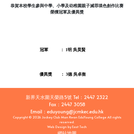
恭賀本校學生參與中學、小學及幼稚園親子滅罪填色創作比賽
榮獲冠軍及優異獎
冠軍
： 1明 吳昊賢
優異獎
： 3德 吳卓衡
新界天水圍天榮路5號
Tel：
2447 2322
Fax：
2447 3058
Email
：
eduyoung@jcmkec.edu.hk
Copyright © 2026 Jockey Club Man Kwan EduYoung College All rights
reserved.
Web Design
by
East Tech
網站地圖