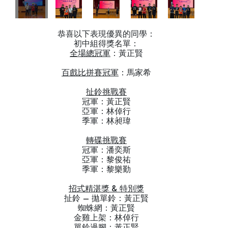
恭喜以下表現優異的同學：
初中組得獎名單：
全場總冠軍
：黃正賢
百戲比拼賽冠軍
：馬家希
扯鈴挑戰賽
冠軍：黃正賢
亞軍：林倬行
季軍：林昶瑋
轉碟挑戰賽
冠軍：潘奕斯
亞軍：黎俊祐
季軍：黎樂勤
招式精湛獎 & 特別獎
扯鈴 – 拋單鈴：黃正賢
蜘蛛網：黃正賢
金雞上架：林倬行
單鈴過腳：黃正賢