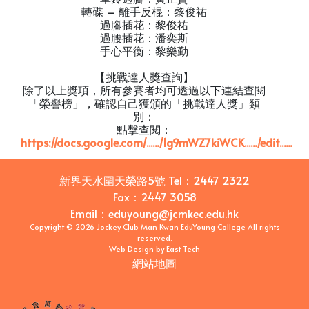
轉碟 – 離手反棍：黎俊祐
過腳插花：黎俊祐
過腰插花：潘奕斯
手心平衡：黎樂勤
【挑戰達人獎查詢】
除了以上獎項，所有參賽者均可透過以下連結查閱
「榮譽榜」，確認自己獲頒的「挑戰達人獎」類
別：
點擊查閱：
https://docs.google.com/....../1g9mWZ7kiWCK....../edit......
新界天水圍天榮路5號
Tel：
2447 2322
Fax：
2447 3058
Email
：
eduyoung@jcmkec.edu.hk
Copyright © 2026 Jockey Club Man Kwan EduYoung College All rights
reserved.
Web Design
by
East Tech
網站地圖