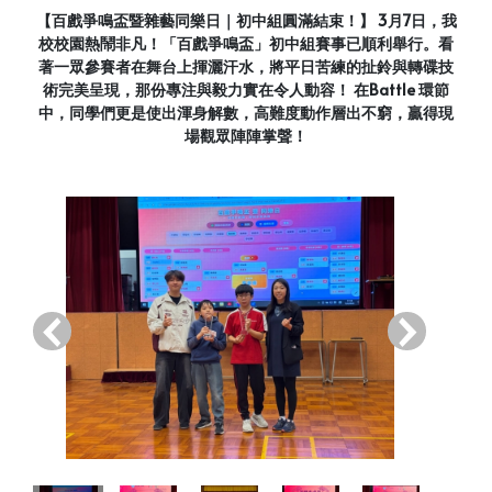
【百戲爭鳴盃暨雜藝同樂日｜初中組圓滿結束！】 3月7日，我
校校園熱鬧非凡！「百戲爭鳴盃」初中組賽事已順利舉行。看
著一眾參賽者在舞台上揮灑汗水，將平日苦練的扯鈴與轉碟技
術完美呈現，那份專注與毅力實在令人動容！ 在Battle 環節
中，同學們更是使出渾身解數，高難度動作層出不窮，贏得現
場觀眾陣陣掌聲！
‹
›