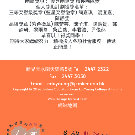
團體獎項： 優秀團隊獎 積極團隊獎
個人獎勵計劃獲獎名單：
三等榮譽級獎章 (藍星榮譽徽章) 簡嘉琪、湯宜嘉、
陳靜雯
高級獎章 (紫色徽章) 陳楚芸、陳子淇、陳浩貴、鄧
靜研、黎雨蕎、吳芷蕎、李君浩、尹俊然
恭喜以上得獎同學！
期待大家繼續努力，積極投入各項社會服務，傳遞
正能量！
新界天水圍天榮路5號
Tel：
2447 2322
Fax：
2447 3058
Email
：
eduyoung@jcmkec.edu.hk
Copyright © 2026 Jockey Club Man Kwan EduYoung College All rights
reserved.
Web Design
by
East Tech
網站地圖