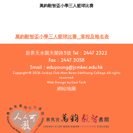
萬鈞毅智盃小學三人籃球比賽
萬鈞毅智盃小學三人籃球比賽_章程及報名表
新界天水圍天榮路5號
Tel：
2447 2322
Fax：
2447 3058
Email
：
eduyoung@jcmkec.edu.hk
Copyright © 2026 Jockey Club Man Kwan EduYoung College All rights
reserved.
Web Design
by
East Tech
網站地圖