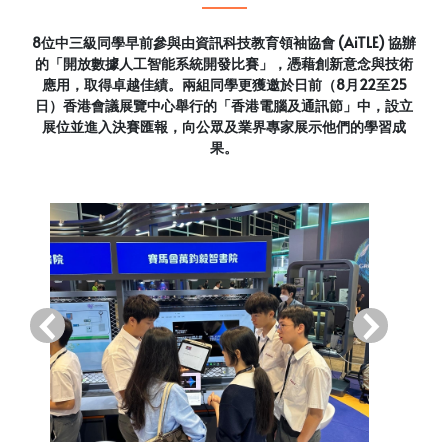
8位中三級同學早前參與由資訊科技教育領袖協會 (AiTLE) 協辦
的「開放數據人工智能系統開發比賽」，憑藉創新意念與技術
應用，取得卓越佳績。兩組同學更獲邀於日前（8月22至25
日）香港會議展覽中心舉行的「香港電腦及通訊節」中，設立
展位並進入決賽匯報，向公眾及業界專家展示他們的學習成
果。
‹
›