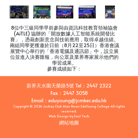
8位中三級同學早前參與由資訊科技教育領袖協會
(AiTLE) 協辦的「開放數據人工智能系統開發比
賽」，憑藉創新意念與技術應用，取得卓越佳績。
兩組同學更獲邀於日前（8月22至25日）香港會議
展覽中心舉行的「香港電腦及通訊節」中，設立展
位並進入決賽匯報，向公眾及業界專家展示他們的
學習成果。
參賽成績如下：
新界天水圍天榮路5號
Tel：
2447 2322
Fax：
2447 3058
Email
：
eduyoung@jcmkec.edu.hk
Copyright © 2026 Jockey Club Man Kwan EduYoung College All rights
reserved.
Web Design
by
East Tech
網站地圖