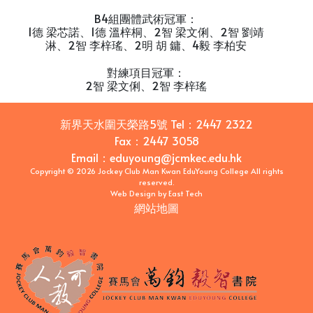
B4組團體武術冠軍：
1德 梁芯諾、1德 溫梓桐、2智 梁文俐、2智 劉靖
淋、2智 李梓瑤、2明 胡
鏞、4毅 李柏安
對練項目冠軍：
2智 梁文俐、2智 李梓瑤
新界天水圍天榮路5號
Tel：
2447 2322
Fax：
2447 3058
Email
：
eduyoung@jcmkec.edu.hk
Copyright © 2026 Jockey Club Man Kwan EduYoung College All rights
reserved.
Web Design
by
East Tech
網站地圖