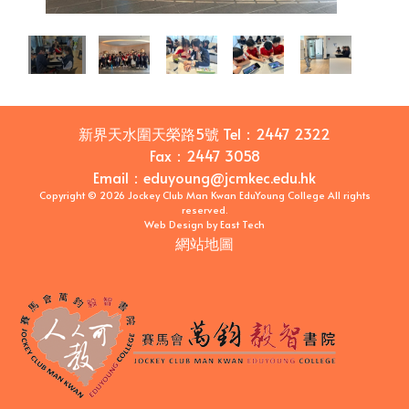
新界天水圍天榮路5號
Tel：
2447 2322
Fax：
2447 3058
Email
：
eduyoung@jcmkec.edu.hk
Copyright © 2026 Jockey Club Man Kwan EduYoung College All rights
reserved.
Web Design
by
East Tech
網站地圖