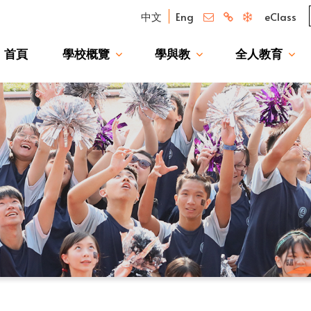
中文
Eng
eClass
首頁
學校概覽
學與教
全人教育
我們的驕傲 — 升讀大學校友