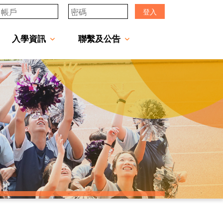
登入
入學資訊
聯繫及公告
透過「中一派位電子平台」遞交中一自行分配學位申請注意事項
「JCMKEC Goal」中一暑期調適課程
姊妹學校及友好學校