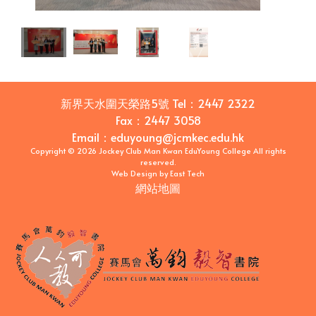
新界天水圍天榮路5號
Tel：
2447 2322
Fax：
2447 3058
Email
：
eduyoung@jcmkec.edu.hk
Copyright © 2026 Jockey Club Man Kwan EduYoung College All rights
reserved.
Web Design
by
East Tech
網站地圖