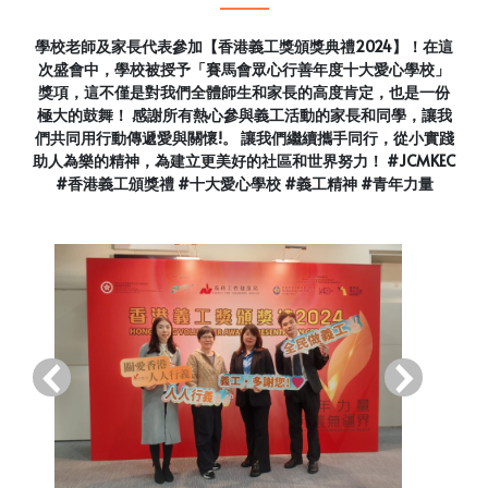
學校老師及家長代表參加【香港義工獎頒獎典禮2024】！在這
次盛會中，學校被授予「賽馬會眾心行善年度十大愛心學校」
獎項，這不僅是對我們全體師生和家長的高度肯定，也是一份
極大的鼓舞！ 感謝所有熱心參與義工活動的家長和同學，讓我
們共同用行動傳遞愛與關懷!。 讓我們繼續攜手同行，從小實踐
助人為樂的精神，為建立更美好的社區和世界努力！ #JCMKEC
#香港義工頒獎禮 #十大愛心學校 #義工精神 #青年力量
‹
›