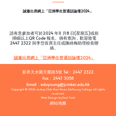
誠邀出席網上「亞洲學生普通話論壇2024」
請有意參加者可於2024 年11 月8 日(星期五)或前
掃瞄以上QR Code 報名。倘有查詢，歡迎致電
2447 2322 與李岱首席主任或陳綺梅助理校長聯
絡。
誠邀出席網上「亞洲學生普通話論壇2024」
新界天水圍天榮路5號
Tel：
2447 2322
Fax：
2447 3058
Email
：
eduyoung@jcmkec.edu.hk
Copyright © 2026 Jockey Club Man Kwan EduYoung College All rights
reserved.
Web Design
by
East Tech
網站地圖