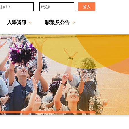
登入
入學資訊
聯繫及公告
透過「中一派位電子平台」遞交中一自行分配學位申請注意事項
「JCMKEC Goal」中一暑期調適課程
姊妹學校及友好學校