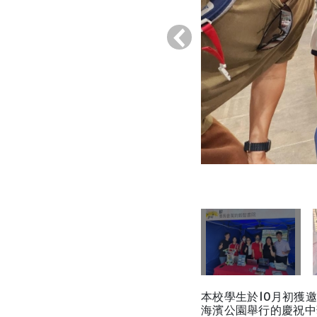
‹
本校學生於10月初獲邀
海濱公園舉行的慶祝中