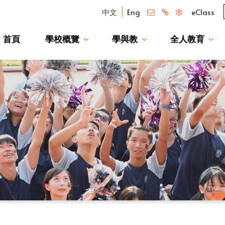
中文
Eng
eClass
首頁
學校概覽
學與教
全人教育
我們的驕傲 — 升讀大學校友