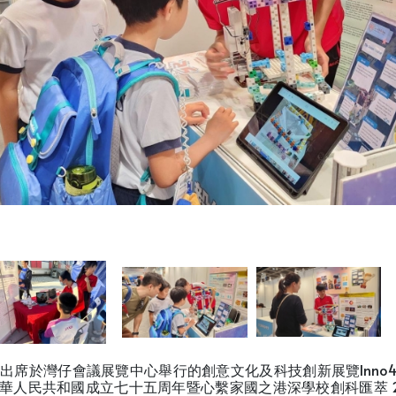
出席於灣仔會議展覽中心舉行的創意文化及科技創新展覽Inno4lif
華人民共和國成立七十五周年暨心繫家國之港深學校創科匯萃 2