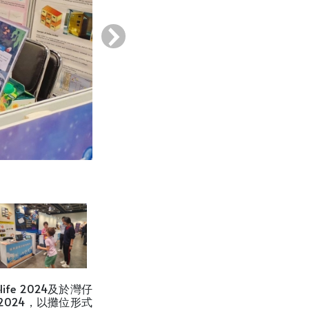
›
e 2024及於灣仔
024，以攤位形式