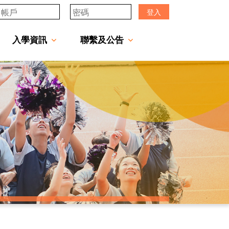
登入
入學資訊
聯繫及公告
透過「中一派位電子平台」遞交中一自行分配學位申請注意事項
「JCMKEC Goal」中一暑期調適課程
姊妹學校及友好學校