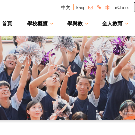
中文
Eng
eClass
首頁
學校概覽
學與教
全人教育
我們的驕傲 — 升讀大學校友