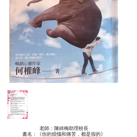
老師：陳綺梅助理校長
書名：《你的煩惱和痛苦，都是假的》