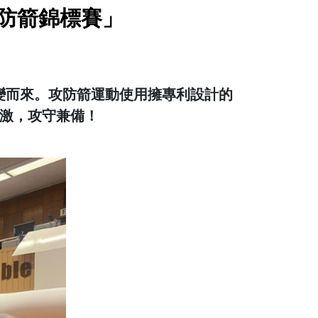
攻防箭錦標賽」
動演變而來。攻防箭運動使用擁專利設計的
刺激，攻守兼備！