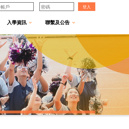
登入
入學資訊
聯繫及公告
透過「中一派位電子平台」遞交中一自行分配學位申請注意事項
「JCMKEC Goal」中一暑期調適課程
姊妹學校及友好學校