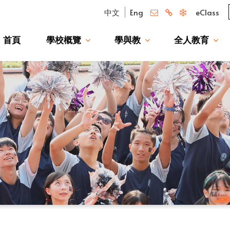
中文
Eng
eClass
首頁
學校概覽
學與教
全人教育
我們的驕傲 — 升讀大學校友