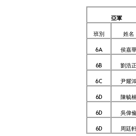
亞軍
班別
姓名
6A
侯嘉
6B
劉浩
6C
尹耀
6D
陳毓
6D
吳偉
6D
周廷