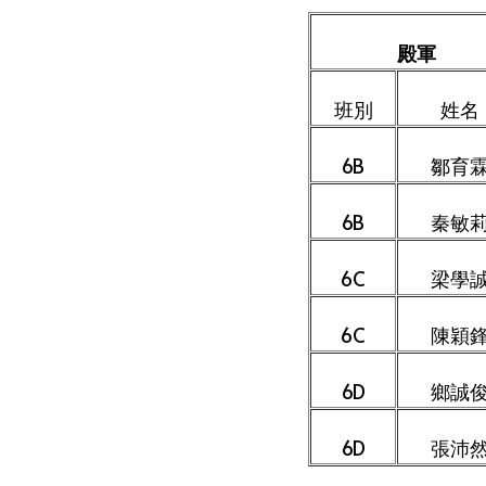
殿軍
班別
姓名
6B
鄒育
6B
秦敏
6C
梁學
6C
陳穎
6D
鄉誠
6D
張沛